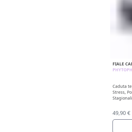
FIALE C
PHYTOP
Caduta t
Stress, P
Stagional
49,90 €