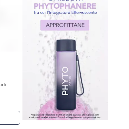
irli
o