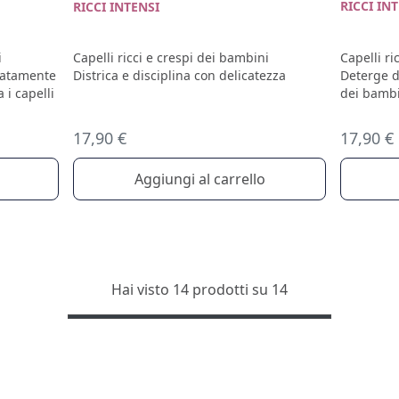
RICCI IN
RICCI INTENSI
i
Capelli ri
Capelli ricci e crespi dei bambini
catamente
Deterge de
Districa e disciplina con delicatezza
a i capelli
dei bamb
17,90 €
17,90 €
Aggiungi al carrello
Hai visto 14 prodotti su 14