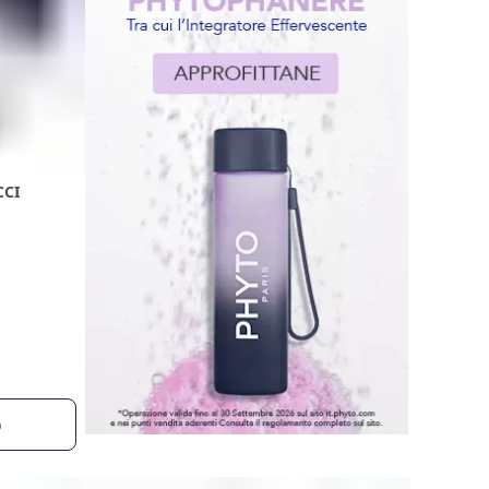
CCI
o