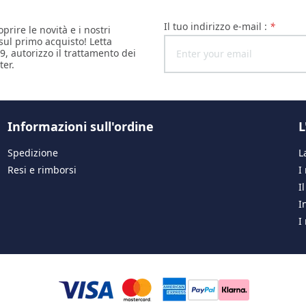
il tuo indirizzo e-mail :
*
oprire le novità e i nostri
 sul primo acquisto! Letta
9, autorizzo il trattamento dei
ter.
Informazioni sull'ordine
L
Spedizione
L
Resi e rimborsi
I
I
I
I