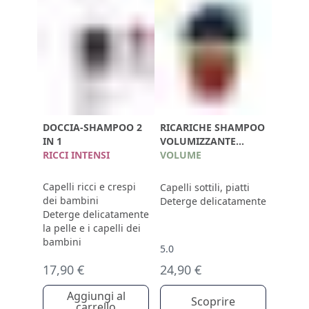
DOCCIA-SHAMPOO 2
RICARICHE SHAMPOO
IN 1
VOLUMIZZANTE
RICCI INTENSI
750ML
VOLUME
Capelli ricci e crespi
Capelli sottili, piatti
dei bambini
Deterge delicatamente
Deterge delicatamente
la pelle e i capelli dei
bambini
5.0
17,90 €
24,90 €
Aggiungi al
Scoprire
carrello