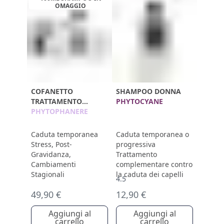
OMAGGIO
COFANETTO
SHAMPOO DONNA
TRATTAMENTO
PHYTOCYANE
PHYTOPHANERE
PHYTOPHANERE
Caduta temporanea
Caduta temporanea o
Stress, Post-
progressiva
Gravidanza,
Trattamento
Cambiamenti
complementare contro
Stagionali
la caduta dei capelli
4.5
49,90 €
12,90 €
Aggiungi al
Aggiungi al
carrello
carrello