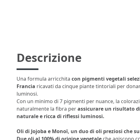
Descrizione
Una formula arricchita
con pigmenti vegetali selezi
Francia
ricavati da cinque piante tintoriali per donar
luminosi.
Con un minimo di 7 pigmenti per nuance, la colora
naturalmente la fibra per
assicurare un risultato d
naturale e ricca di riflessi luminosi.
Oli di Jojoba e Monoï, un duo di oli preziosi che s
Due oli al 100% di origine vegetale
che agiscono co