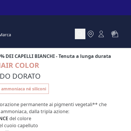
Marca
0% DEI CAPELLI BIANCHI
- Tenuta a lunga durata
HAIR COLOR
NDO DORATO
 ammoniaca né siliconi
lorazione permanente ai pigmenti vegetali** che
ammoniaca, dalla tripla azione:
NCE
del colore
el cuoio capelluto