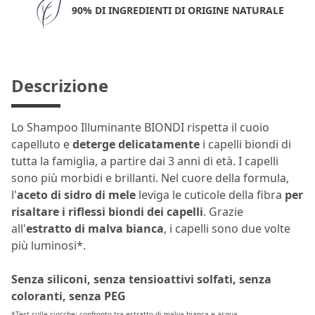
90% DI INGREDIENTI DI ORIGINE NATURALE
Descrizione
Lo Shampoo Illuminante BIONDI rispetta il cuoio
capelluto e
deterge delicatamente
i capelli biondi di
tutta la famiglia, a partire dai 3 anni di età. I capelli
sono più morbidi e brillanti. Nel cuore della formula,
l'
aceto di sidro
di mele
leviga le cuticole della fibra
per
risaltare i riflessi biondi dei capelli
. Grazie
all'
estratto di malva bianca
, i capelli sono due volte
più luminosi*.
Senza siliconi, senza tensioattivi solfati, senza
coloranti, senza PEG
*Test sulle ciocche: confronto tra estratto di malva bianca e acqua.