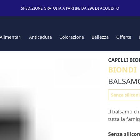
SPEDIZIONE GRATUITA A PARTIRE DA 29€ DI ACQUISTO
 Alimentari
Anticaduta
Colorazione
Bellezza
Offerte
CAPELLI BI
BIONDI
BALSAM
Senza siliconi
Il balsamo che
tutta la famigl
Senza silicon